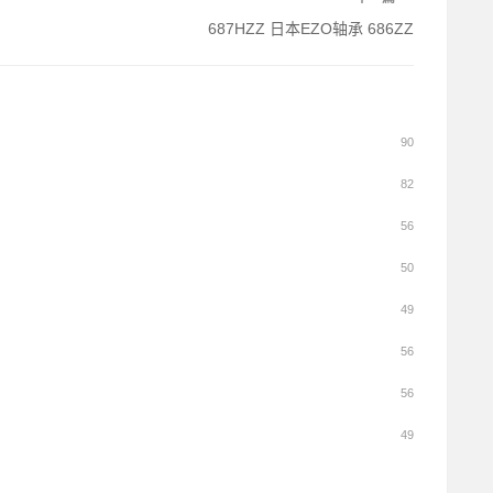
687HZZ 日本EZO轴承 686ZZ
90
82
56
50
49
56
56
49